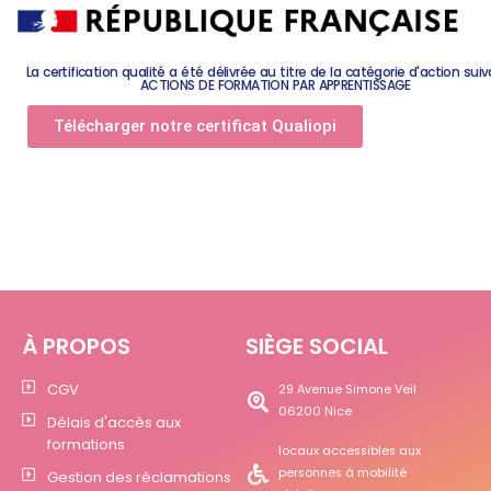
La certification qualité a été délivrée au titre de la catégorie d'action suiv
ACTIONS DE FORMATION PAR APPRENTISSAGE
Télécharger notre certificat Qualiopi
À PROPOS
SIÈGE SOCIAL
CGV
29 Avenue Simone Veil
06200 Nice
Délais d'accès aux
formations
locaux accessibles aux
personnes à mobilité
Gestion des réclamations