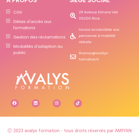
À PROPOS
SIÈGE SOCIAL
CGV
29 Avenue Simone Veil
06200 Nice
Délais d'accès aux
formations
locaux accessibles aux
personnes à mobilité
Gestion des réclamations
réduite
Modalités d'adaption au
public
thomas@avalys-
formation.fr
Ⓒ 2023 avalys formation - tous droits réservés par AMIYAN