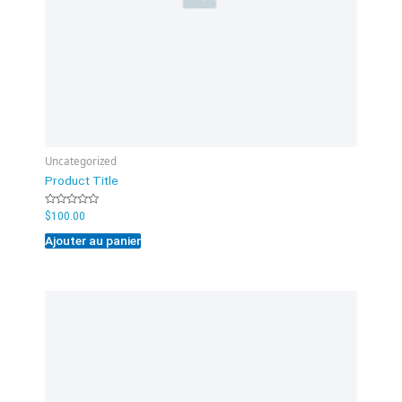
Uncategorized
Product Title
Note
$
100.00
0
sur
Ajouter au panier
5