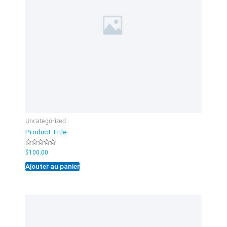
Uncategorized
Product Title
Note
$
100.00
0
sur
Ajouter au panier
5