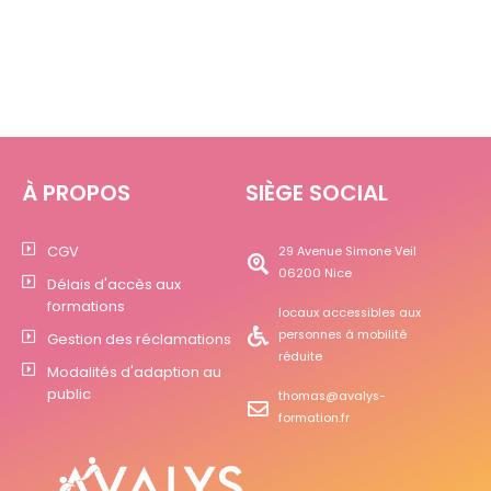
À PROPOS
SIÈGE SOCIAL
CGV
29 Avenue Simone Veil
06200 Nice
Délais d'accès aux
formations
locaux accessibles aux
personnes à mobilité
Gestion des réclamations
réduite
Modalités d'adaption au
public
thomas@avalys-
formation.fr