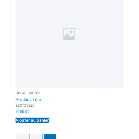
Uncategorized
Product Title
Note
$
100.00
0
sur
Ajouter au panier
5