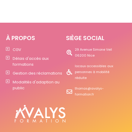
À PROPOS
SIÈGE SOCIAL
CGV
29 Avenue Simone Veil
06200 Nice
Délais d'accès aux
formations
locaux accessibles aux
personnes à mobilité
Gestion des réclamations
réduite
Modalités d'adaption au
public
thomas@avalys-
formation.fr